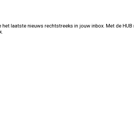
 het laatste nieuws rechtstreeks in jouw inbox. Met de HUB
k.
t Name
Your email
hternaam
info@voorb