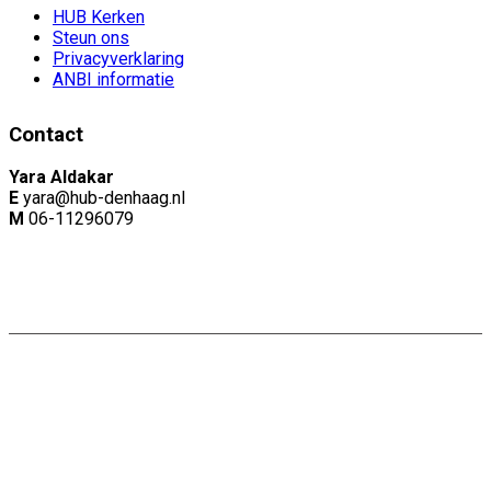
HUB Kerken
Steun ons
Privacyverklaring
ANBI informatie
Contact
Yara Aldakar
E
yara@hub-denhaag.nl
M
06-11296079
Copyright: Naam |
Privacyverklaring
Website door:
Webheld.nl
Share on Facebook