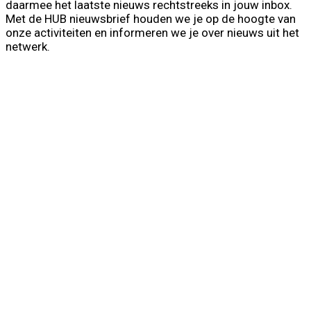
daarmee het laatste nieuws rechtstreeks in jouw inbox.
Met de HUB nieuwsbrief houden we je op de hoogte van
onze activiteiten en informeren we je over nieuws uit het
netwerk.
First Name
Voornaam
Last Name
Achternaam
Your email
info@voorbeeld.com
Verzenden