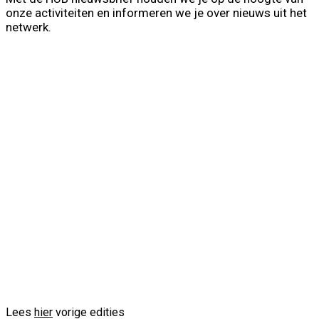
onze activiteiten en informeren we je over nieuws uit het
netwerk.
First Name
Voornaam
Last Name
Achternaam
Your email
info@voorbeeld.com
Verzenden
Lees
hier
vorige edities