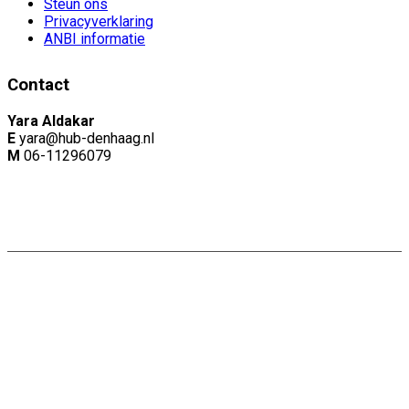
Steun ons
Privacyverklaring
ANBI informatie
Contact
Yara Aldakar
E
yara@hub-denhaag.nl
M
06-11296079
Copyright: Naam |
Privacyverklaring
Website door:
Webheld.nl
Share on Facebook
Share on Twitter