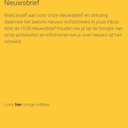
Nieuwsbrief
Meld jezelf aan voor onze nieuwsbrief en ontvang
daarmee het laatste nieuws rechtstreeks in jouw inbox.
Met de HUB nieuwsbrief houden we je op de hoogte van
onze activiteiten en informeren we je over nieuws uit het
netwerk.
Voornaam
First
Name
Achternaam
Last
Name
info@voorbeeld.com
Your
email
Verzenden
Lees
hier
vorige edities