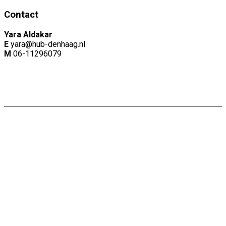
Contact
Yara Aldakar
E
yara@hub-denhaag.nl
M
06-11296079
Copyright: Naam |
Privacyverklaring
Website door:
Webheld.nl
Share on Facebook
Share on Twitter
Share on Pinterest
Share on LinkedIn
Share on WhatsApp
Share on Email