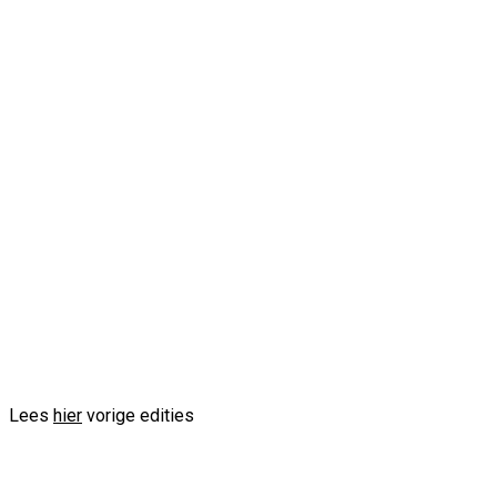
First Name
Voornaam
Last Name
Achternaam
Your email
info@voorbeeld.com
Verzenden
Lees
hier
vorige edities