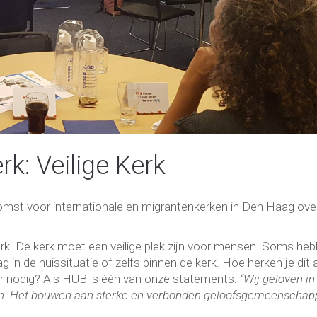
k: Veilige Kerk
mst voor internationale en migrantenkerken in Den Haag ove
 kerk. De kerk moet een veilige plek zijn voor mensen. Soms he
n de huissituatie of zelfs binnen de kerk. Hoe herken je dit 
oor nodig? Als HUB is één van onze statements:
“Wij geloven in
ken. Het bouwen aan sterke en verbonden geloofsgemeenscha