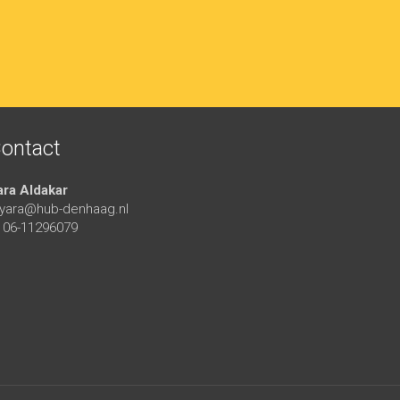
ontact
ara Aldakar
yara@hub-denhaag.nl
06-11296079