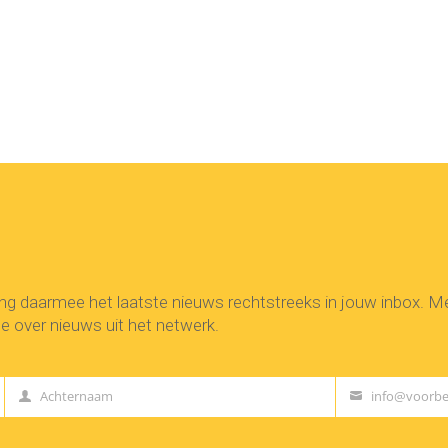
ang daarmee het laatste nieuws rechtstreeks in jouw inbox. 
e over nieuws uit het netwerk.
Achternaam
info@voorbe
Last
Your
Name
email