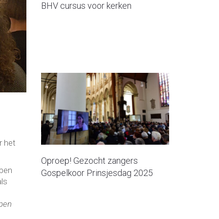
BHV cursus voor kerken
r het
Oproep! Gezocht zangers
bben
Gospelkoor Prinsjesdag 2025
als
ppen