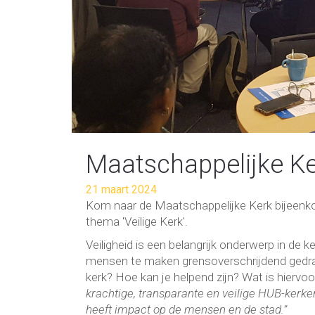
Maatschappelijke Ker
21 maart 2024
Kom naar de Maatschappelijke Kerk bijeenko
thema 'Veilige Kerk'.
Veiligheid is een belangrijk onderwerp in de
mensen te maken grensoverschrijdend gedrag i
kerk? Hoe kan je helpend zijn? Wat is hierv
krachtige, transparante en veilige HUB-ker
heeft impact op de mensen en de stad.”