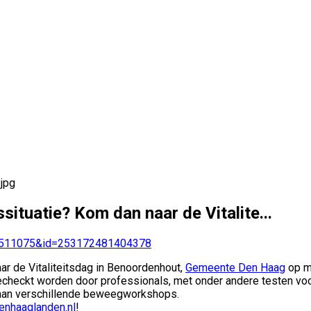
ituatie? Kom dan naar de Vitalite...
76511075&id=253172481404378
r de Vitaliteitsdag in Benoordenhout,
Gemeente Den Haag
op ma
checkt worden door professionals, met onder andere testen voor
aan verschillende beweegworkshops.
enhaaglanden.nl
!