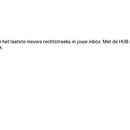
 het laatste nieuws rechtstreeks in jouw inbox. Met de HUB
k.
t Name
Your email
hternaam
info@voorb