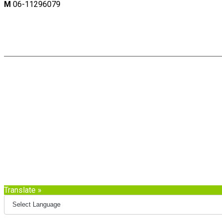
M
06-11296079
Copyright: Naam |
Privacyverklaring
Share on Facebook
Share on Twitter
Share on Pinterest
Share on LinkedIn
Share on WhatsApp
Share on Email
Translate »