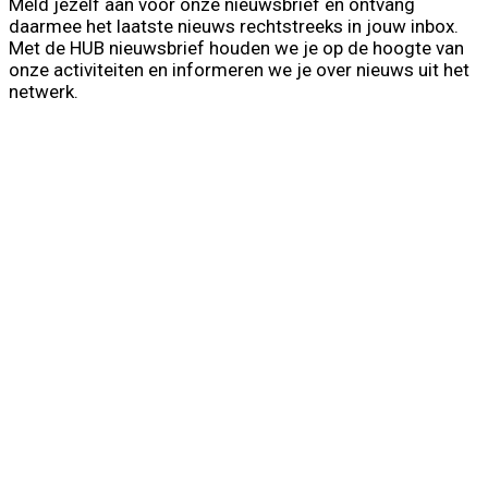
Meld jezelf aan voor onze nieuwsbrief en ontvang
daarmee het laatste nieuws rechtstreeks in jouw inbox.
Met de HUB nieuwsbrief houden we je op de hoogte van
onze activiteiten en informeren we je over nieuws uit het
netwerk.
First Name
Voornaam
Last Name
Achternaam
Your email
info@voorbeeld.com
Verzenden