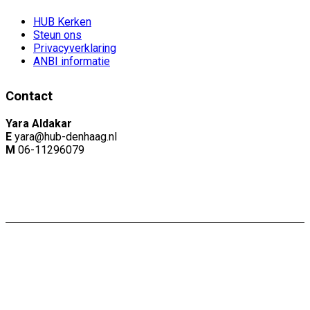
HUB Kerken
Steun ons
Privacyverklaring
ANBI informatie
Contact
Yara Aldakar
E
yara@hub-denhaag.nl
M
06-11296079
Copyright: Naam |
Privacyverklaring
Website door:
Webheld.nl