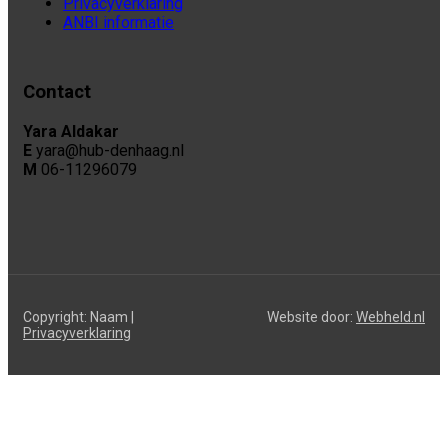
Privacyverklaring
ANBI informatie
Contact
Yara Aldakar
E
yara@hub-denhaag.nl
M
06-11296079
Copyright: Naam |
Website door:
Webheld.nl
Privacyverklaring
Share on Facebook
Share on Twitter
Share on Pinterest