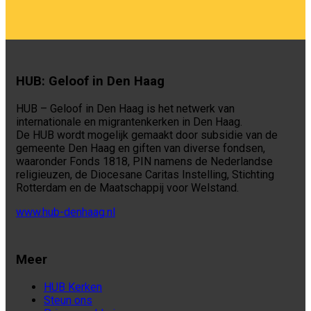
HUB: Geloof in Den Haag
HUB – Geloof in Den Haag is het netwerk van
internationale en migrantenkerken in Den Haag.
De HUB wordt mogelijk gemaakt door subsidie van de
gemeente Den Haag en giften van diverse fondsen,
waaronder Fonds 1818, PIN namens de Nederlandse
religieuzen, de Diocesane Caritas Instelling, Stichting
Rotterdam en de Maatschappij voor Welstand.
www.hub-denhaag.nl
Meer
HUB Kerken
Steun ons