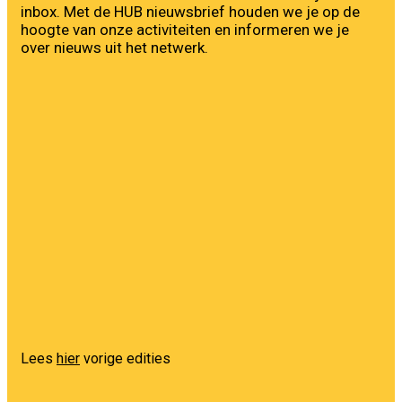
inbox. Met de HUB nieuwsbrief houden we je op de
hoogte van onze activiteiten en informeren we je
over nieuws uit het netwerk.
First Name
Voornaam
Last Name
Achternaam
Your email
info@voorbeeld.com
Verzenden
Lees
hier
vorige edities