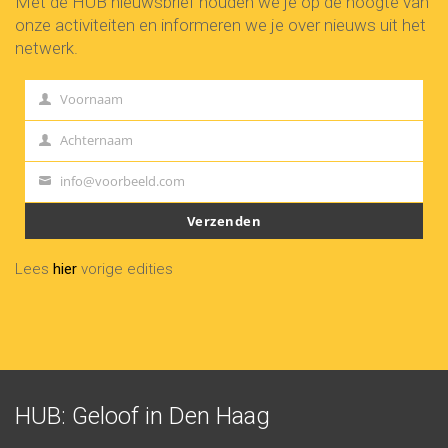
Met de HUB nieuwsbrief houden we je op de hoogte van
onze activiteiten en informeren we je over nieuws uit het
netwerk.
Voornaam
First
Name
Achternaam
Last
Name
info@voorbeeld.com
Your
email
Verzenden
Lees
hier
vorige edities
HUB: Geloof in Den Haag