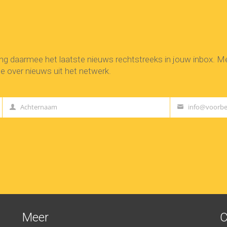
ang daarmee het laatste nieuws rechtstreeks in jouw inbox. 
e over nieuws uit het netwerk.
Achternaam
info@voorbe
Last
Your
Name
email
Meer
C