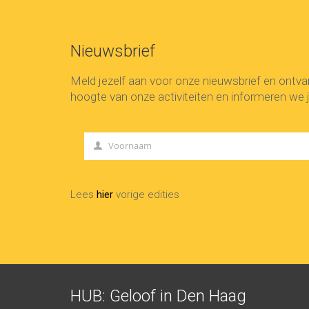
Nieuwsbrief
Meld jezelf aan voor onze nieuwsbrief en ontv
hoogte van onze activiteiten en informeren we j
Voornaam
First
Name
Lees
hier
vorige edities
HUB: Geloof in Den Haag