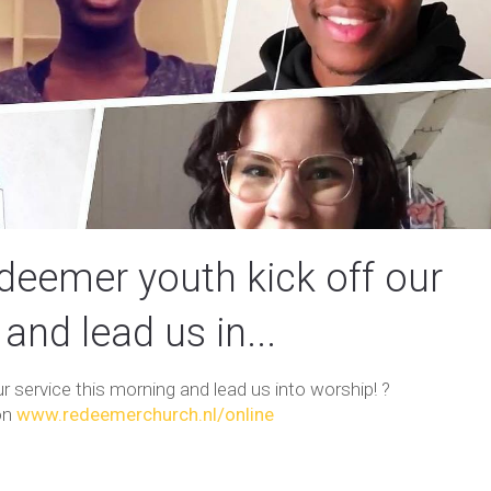
deemer youth kick off our
and lead us in...
 service this morning and lead us into worship! ?
on
www.redeemerchurch.nl/online