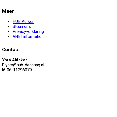
Meer
HUB Kerken
Steun ons
Privacyverklaring
ANBI informatie
Contact
Yara Aldakar
E
yara@hub-denhaag.nl
M
06-11296079
Copyright: Naam |
Privacyverklaring
Website door:
Webheld.nl