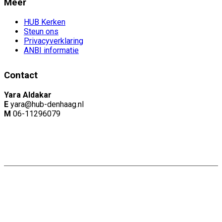
Meer
HUB Kerken
Steun ons
Privacyverklaring
ANBI informatie
Contact
Yara Aldakar
E
yara@hub-denhaag.nl
M
06-11296079
Copyright: Naam |
Privacyverklaring
Website door:
Webheld.nl