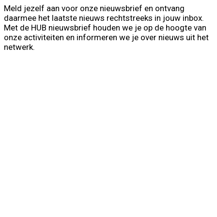
Meld jezelf aan voor onze nieuwsbrief en ontvang
daarmee het laatste nieuws rechtstreeks in jouw inbox.
Met de HUB nieuwsbrief houden we je op de hoogte van
onze activiteiten en informeren we je over nieuws uit het
netwerk.
First Name
Voornaam
Last Name
Achternaam
Your email
info@voorbeeld.com
Verzenden