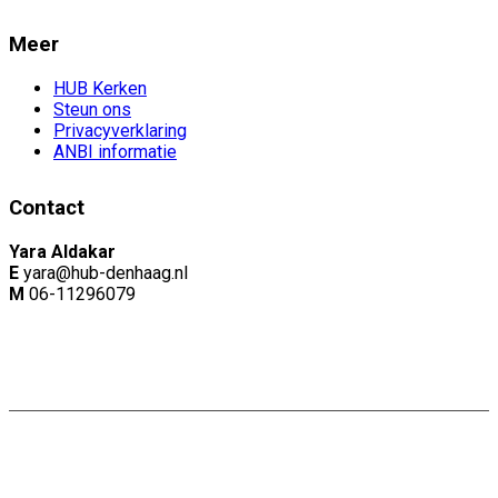
Meer
HUB Kerken
Steun ons
Privacyverklaring
ANBI informatie
Contact
Yara Aldakar
E
yara@hub-denhaag.nl
M
06-11296079
Copyright: Naam |
Privacyverklaring
Website door:
Webheld.nl