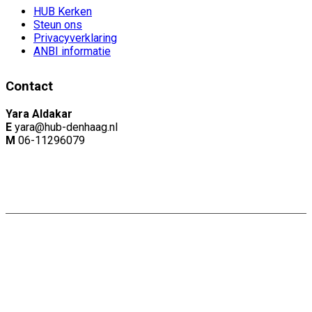
HUB Kerken
Steun ons
Privacyverklaring
ANBI informatie
Contact
Yara Aldakar
E
yara@hub-denhaag.nl
M
06-11296079
Copyright: Naam |
Privacyverklaring
Website door:
Webheld.nl
Share on Facebook