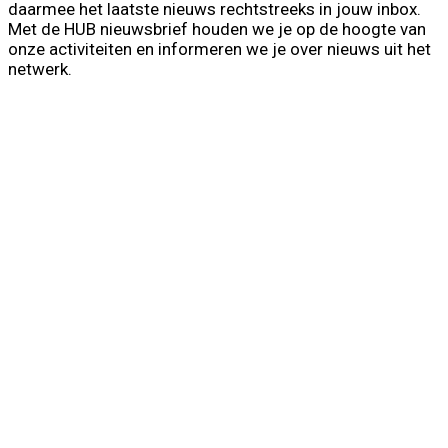
daarmee het laatste nieuws rechtstreeks in jouw inbox.
Met de HUB nieuwsbrief houden we je op de hoogte van
onze activiteiten en informeren we je over nieuws uit het
netwerk.
First Name
Voornaam
Last Name
Achternaam
Your email
info@voorbeeld.com
Verzenden