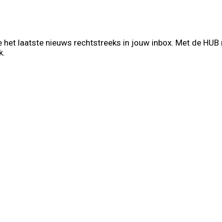
 het laatste nieuws rechtstreeks in jouw inbox. Met de HUB
k.
t Name
Your email
hternaam
info@voorb