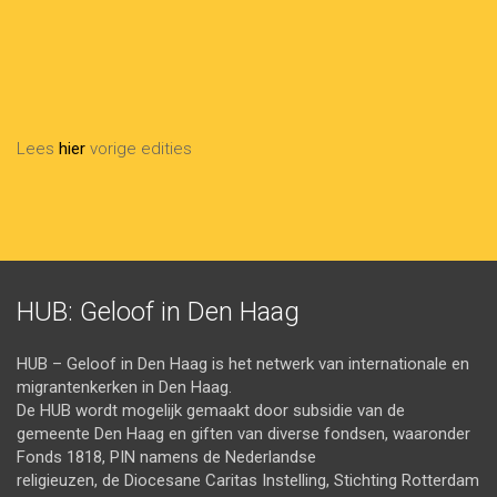
Achternaam
Last
Name
info@voorbeeld.com
Your
email
Verzenden
Lees
hier
vorige edities
HUB: Geloof in Den Haag
HUB – Geloof in Den Haag is het netwerk van internationale en
migrantenkerken in Den Haag.
De HUB wordt mogelijk gemaakt door subsidie van de
gemeente Den Haag en giften van diverse fondsen, waaronder
Fonds 1818, PIN namens de Nederlandse
religieuzen, de Diocesane Caritas Instelling, Stichting Rotterdam