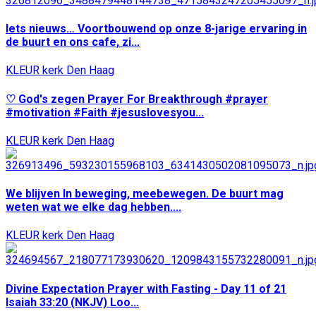
Iets nieuws… Voortbouwend op onze 8-jarige ervaring in
de buurt en ons cafe, zi...
KLEUR kerk Den Haag
♡ God's zegen Prayer For Breakthrough #prayer
#motivation #Faith #jesuslovesyou...
KLEUR kerk Den Haag
We blijven In beweging, meebewegen. De buurt mag
weten wat we elke dag hebben....
KLEUR kerk Den Haag
Divine Expectation Prayer with Fasting - Day 11 of 21
Isaiah 33:20 (NKJV) Loo...