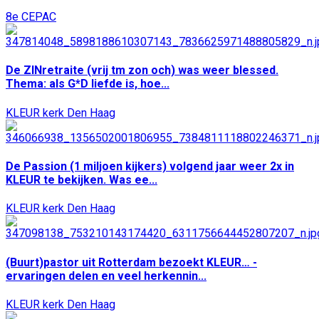
8e CEPAC
De ZINretraite (vrij tm zon och) was weer blessed.
Thema: als G*D liefde is, hoe...
KLEUR kerk Den Haag
De Passion (1 miljoen kijkers) volgend jaar weer 2x in
KLEUR te bekijken. Was ee...
KLEUR kerk Den Haag
(Buurt)pastor uit Rotterdam bezoekt KLEUR… -
ervaringen delen en veel herkennin...
KLEUR kerk Den Haag