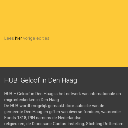
Achternaam
Last
Name
info@voorbeeld.com
Your
email
Verzenden
Lees
hier
vorige edities
HUB: Geloof in Den Haag
HUB – Geloof in Den Haag is het netwerk van internationale en
migrantenkerken in Den Haag.
De HUB wordt mogelijk gemaakt door subsidie van de
gemeente Den Haag en giften van diverse fondsen, waaronder
Fonds 1818, PIN namens de Nederlandse
religieuzen, de Diocesane Caritas Instelling, Stichting Rotterdam